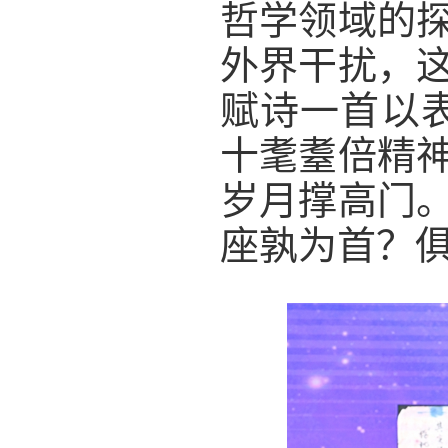
哲学领域的
外界干扰，
赋诗一首以
十耄耋倍精
岁月撑高门
座孰为首？俱