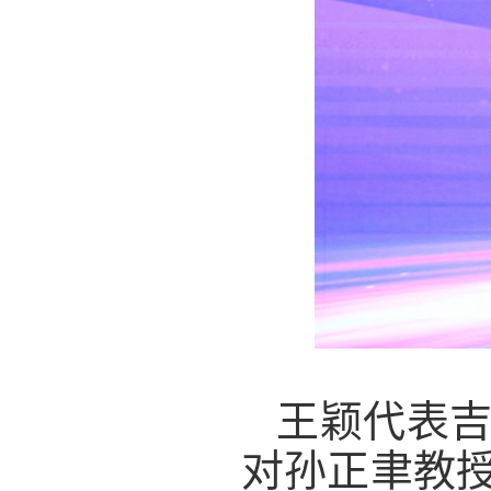
王颖代表
对孙正聿教